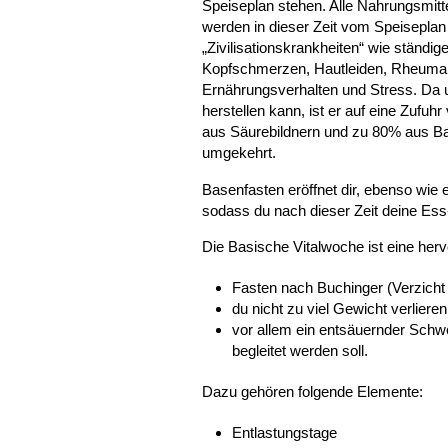
Speiseplan stehen. Alle Nahrungsmitte
werden in dieser Zeit vom Speiseplan 
„Zivilisationskrankheiten“ wie ständige
Kopfschmerzen, Hautleiden, Rheuma,
Ernährungsverhalten und Stress. Da u
herstellen kann, ist er auf eine Zufu
aus Säurebildnern und zu 80% aus Base
umgekehrt.
Basenfasten eröffnet dir, ebenso wi
sodass du nach dieser Zeit deine Ess
Die Basische Vitalwoche ist eine her
Fasten nach Buchinger (Verzicht 
du nicht zu viel Gewicht verliere
vor allem ein entsäuernder Sch
begleitet werden soll.
Dazu gehören folgende Elemente:
Entlastungstage