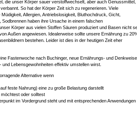
l, die unser Körper sauer verstoffwechselt, aber auch Genussmittel,
verbannt. So hat der Körper Zeit sich zu regenerieren. Viele
 Müdigkeit, Allergien, Antriebslosigkeit, Bluthochdruck, Gicht,
 Sodbrennen haben ihre Ursache in einem falschen
nser Körper aus vielen Stoffen Säuren produziert und Basen nicht se
hr von Außen angewiesen. Idealerweise sollte unsere Ernährung zu 20
nbildnern bestehen. Leider ist dies in der heutigen Zeit eher
e eine Fastenwoche nach Buchinger, neue Ernährungs- und Denkweise
- und Lebensgewohnheiten effektiv umstellen wirst.
vorragende Alternative wenn
auf feste Nahrung) eine zu große Belastung darstellt
n möchtest oder solltest
werpunkt im Vordergrund steht und mit entsprechenden Anwendungen