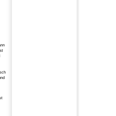
ann
st
d
usch
und
st