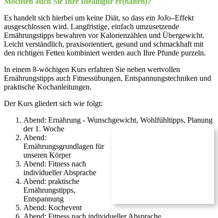
Möchten auch Sie Ihre Idealfigur er(halten)?
Es handelt sich hierbei um keine Diät, so dass ein JoJo–Effekt
ausgeschlossen wird. Langfristige, einfach umzusetzende
Ernährungstipps bewahren vor Kalorienzählen und Übergewicht.
Leicht verständlich, praxisorientiert, gesund und schmackhaft mit
den richtigen Fetten kombiniert werden auch Ihre Pfunde purzeln.
In einem 8-wöchigen Kurs erfahren Sie neben wertvollen
Ernährungstipps auch Fitnessübungen, Entspannungstechniken und
praktische Kochanleitungen.
Der Kurs gliedert sich wie folgt:
Abend: Ernährung - Wunschgewicht, Wohlfühltipps, Planung
der 1. Woche
Abend:
Ernährungsgrundlagen für
unseren Körper
Abend: Fitness nach
individueller Absprache
Abend: praktische
Ernährungstipps,
Entspannung
Abend: Kochevent
Abend: Fitness nach individueller Absprache